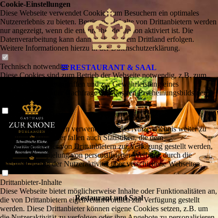
Cookie-Einstellungen
Diese Webseite verwendet Cookies, um Besuchern ein optimales
Nutzererlebnis zu bieten. Bestimmte Inhalte von Drittanbietern werden
nur angezeigt, wenn die entsprechende Option aktiviert ist. Die
Datenverarbeitung kann dann auch in einem Drittland erfolgen.
Weitere Informationen hierzu in der Datenschutzerklärung.
Technisch notwendige
RESTAURANT & SAAL
Diese Cookies sind zum Betrieb der Webseite notwendig, z.B. zum
Schutz vor Hackerangriffen und zur Gewährleistung eines
konsistenten und der Nachfrage angepassten Erscheinungsbilds der
Seite.
Analytische
Diese Cookies werden verwendet, um das Nutzererlebnis weiter zu
optimieren. Hierunter fallen auch Statistiken, die dem
Webseitenbetreiber von Drittanbietern zur Verfügung gestellt werden,
sowie die Ausspielung von personalisierter Werbung durch die
Nachverfolgung der Nutzeraktivität über verschiedene Webseiten.
Drittanbieter-Inhalte
Diese Webseite bietet möglicherweise Inhalte oder Funktionalitäten an,
Restaurant und Saal
die von Drittanbietern eigenverantwortlich zur Verfügung gestellt
werden. Diese Drittanbieter können eigene Cookies setzen, z.B. um
die Nutzeraktivität zu verfolgen oder ihre Angebote zu personalisieren