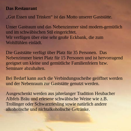
Das Restaurant
„Gut Essen und Trinken“ ist das Motto unserer Gaststätte.
Unser Gastraum und das Nebenzimmer sind modern-gemütlich
und im schwäbischen Stil eingerichtet.
Wir verfügen über eine sehr große Eckbank, die zum
Wohlfühlen einlädt.
Die Gaststätte verfügt über Platz für 35 Personen. Das
Nebenzimmer bietet Platz für 15 Personen und ist hervorragend
geeignet um kleine und gemütliche Familienfeiern bzw.
Seminare abzuhalten.
Bei Bedarf kann auch die Verbindungsscheibe geöffnet werden
und der Nebenraum zur Gaststätte genutzt werden.
Ausgeschenkt werden aus jahrelanger Tradition Heubacher
Albfels Bräu und erlesene schwäbische Weine wie z.B.
Trollinger oder Schwarzriesling sowie natürlich andere
alkoholische und nichtalkoholische Getränke.